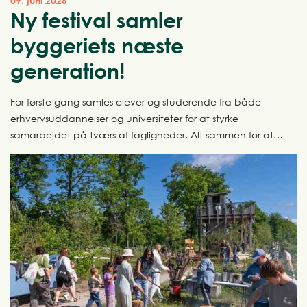
09. juni 2026
Ny festival samler
byggeriets næste
generation!
For første gang samles elever og studerende fra både
erhvervsuddannelser og universiteter for at styrke
samarbejdet på tværs af fagligheder. Alt sammen for at
sætte tempo på byggeriets grønne omstilling. Rammen er
AFTRYK Festival, der afholdes for første gang den 29.
september 2026.