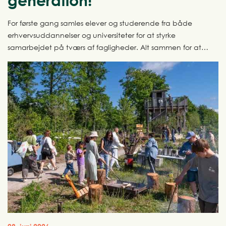
generation!
For første gang samles elever og studerende fra både
erhvervsuddannelser og universiteter for at styrke
samarbejdet på tværs af fagligheder. Alt sammen for at
sætte tempo på byggeriets grønne omstilling. Rammen er
AFTRYK Festival, der afholdes for første gang den 29.
september 2026.