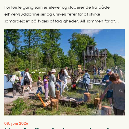
For første gang samles elever og studerende fra både
erhvervsuddannelser og universiteter for at styrke
samarbejdet på tværs af fagligheder. Alt sammen for at
sætte tempo på byggeriets grønne omstilling. Rammen er
AFTRYK Festival, der afholdes for første gang den 29.
september 2026.
08. juni 2026