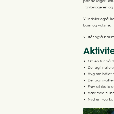
pandekager.Derud
Travbyggeren og
Vi indvier også T
børn og voksne.
Vi står også klar 
Aktivit
Gå en tur på 
Deltag i natu
Hyg om bålet 
Deltag i skatte
Prøv at skate o
Vær med til ind
Nyd en kop kaff