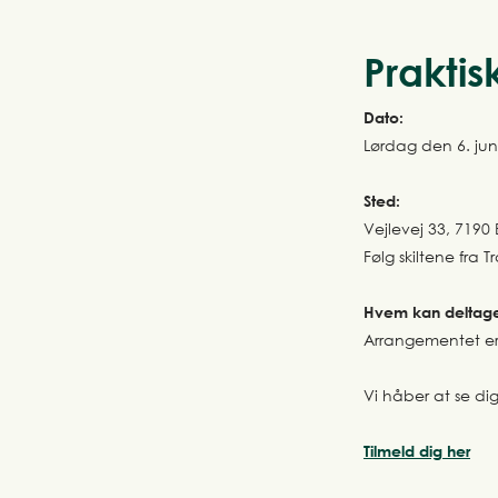
Praktis
Dato:
Lørdag den 6. juni
Sted:
Vejlevej 33, 7190 
Følg skiltene fra 
Hvem kan deltag
Arrangementet er g
Vi håber at se di
Tilmeld dig her