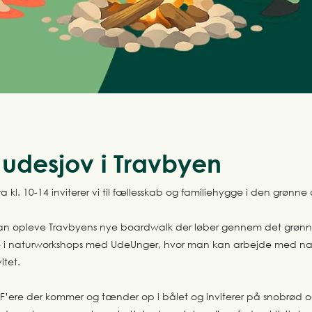
 udesjov i Travbyen
fra kl. 10-14 inviterer vi til fællesskab og familiehygge i den grønne
n opleve Travbyens nye boardwalk der løber gennem det grønn
 i naturworkshops med UdeUnger, hvor man kan arbejde med nat
itet.
F’ere der kommer og tænder op i bålet og inviterer på snobrød 