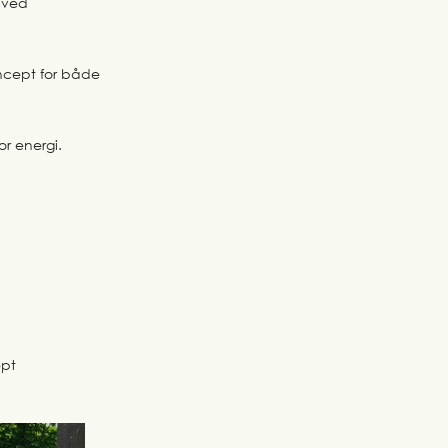
 ved
oncept for både
for energi.
ept