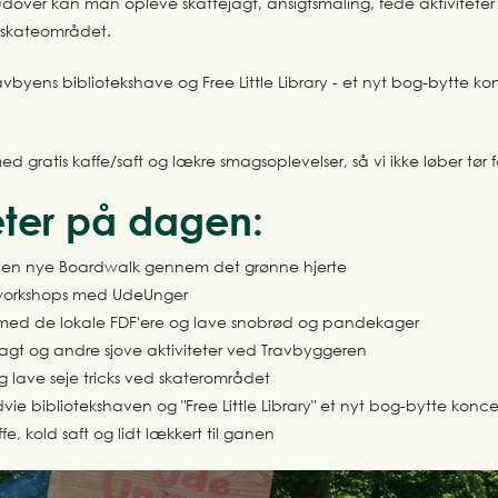
over kan man opleve skattejagt, ansigtsmaling, fede aktiviteter
 skateområdet.
ravbyens bibliotekshave og Free Little Library - et nyt bog-bytte k
med gratis kaffe/saft og lækre smagsoplevelser, så vi ikke løber tør 
eter på dagen:
den nye Boardwalk gennem det grønne hjerte
rworkshops med UdeUnger
med de lokale FDF'ere og lave snobrød og pandekager
jagt og andre sjove aktiviteter ved Travbyggeren
g lave seje tricks ved skaterområdet
vie bibliotekshaven og "Free Little Library" et nyt bog-bytte konc
e, kold saft og lidt lækkert til ganen