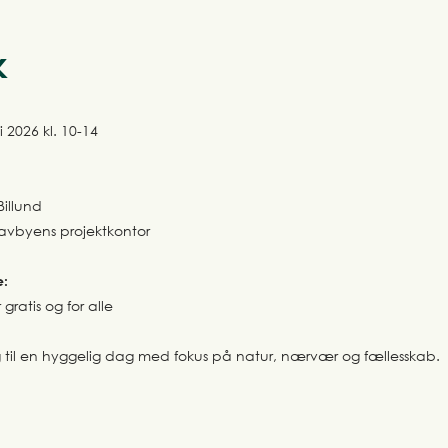
k
 2026 kl. 10-14
Billund
Travbyens projektkontor
e:
ratis og for alle
g til en hyggelig dag med fokus på natur, nærvær og fællesskab.